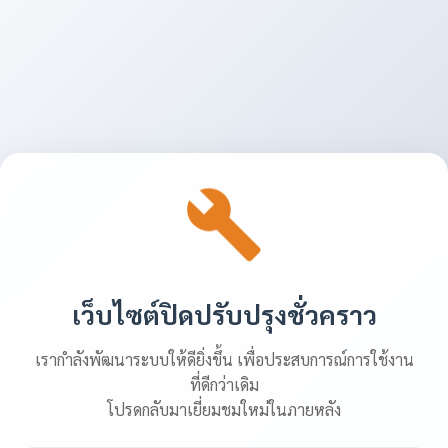
เว็บไซต์ปิดปรับปรุงชั่วคราว
เรากำลังพัฒนาระบบให้ดียิ่งขึ้น เพื่อประสบการณ์การใช้งาน
ที่ดีกว่าเดิม
โปรดกลับมาเยี่ยมชมใหม่ในภายหลัง